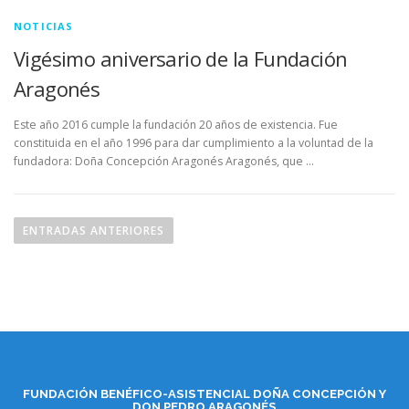
NOTICIAS
Vigésimo aniversario de la Fundación
Aragonés
Este año 2016 cumple la fundación 20 años de existencia. Fue
constituida en el año 1996 para dar cumplimiento a la voluntad de la
fundadora: Doña Concepción Aragonés Aragonés, que …
N
a
ENTRADAS ANTERIORES
v
e
g
a
c
i
ó
FUNDACIÓN BENÉFICO-ASISTENCIAL DOÑA CONCEPCIÓN Y
DON PEDRO ARAGONÉS