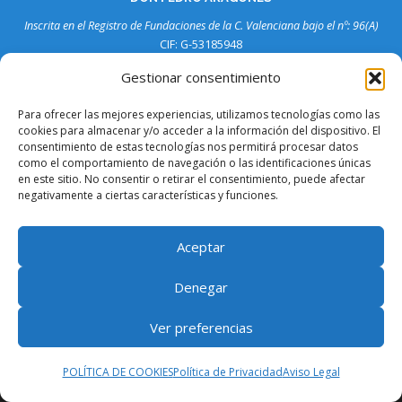
n
Inscrita en el Registro de Fundaciones de la C. Valenciana bajo el nº: 96(A)
d
CIF: G-53185948
e
C/ Germans Aragonés, nº 10 (1 bjo)
Gestionar consentimiento
e
CP 03570 La Vila Joiosa
n
Tlf. 96 589 04 39
Para ofrecer las mejores experiencias, utilizamos tecnologías como las
t
cookies para almacenar y/o acceder a la información del dispositivo. El
Política de Privacidad
r
consentimiento de estas tecnologías nos permitirá procesar datos
Aviso Legal
como el comportamiento de navegación o las identificaciones únicas
a
en este sitio. No consentir o retirar el consentimiento, puede afectar
d
negativamente a ciertas características y funciones.
a
s
Aceptar
Denegar
Ver preferencias
POLÍTICA DE COOKIES
Política de Privacidad
Aviso Legal