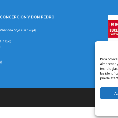
 CONCEPCIÓN Y DON PEDRO
alenciana bajo el nº: 96(A)
(1 bjo)
a
Para ofrece
ad
almacenar y
tecnologías
las identifi
puede afecta
A